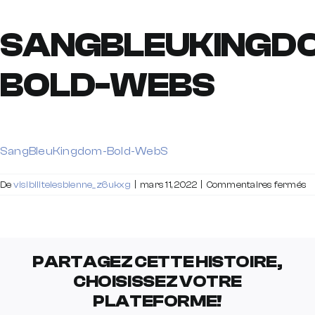
SANGBLEUKINGD
BOLD-WEBS
SangBleuKingdom-Bold-WebS
s
De
visibilitelesbienne_z6ukxg
|
mars 11, 2022
|
Commentaires fermés
S
B
W
PARTAGEZ CETTE HISTOIRE,
CHOISISSEZ VOTRE
PLATEFORME!