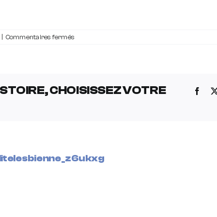
sur
|
Commentaires fermés
JVL23_OnePager_V2_numerique
STOIRE, CHOISISSEZ VOTRE
Face
ilitelesbienne_z6ukxg