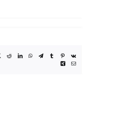
book
X
Reddit
LinkedIn
WhatsApp
Telegram
Tumblr
Pinterest
Vk
Xing
Courriel