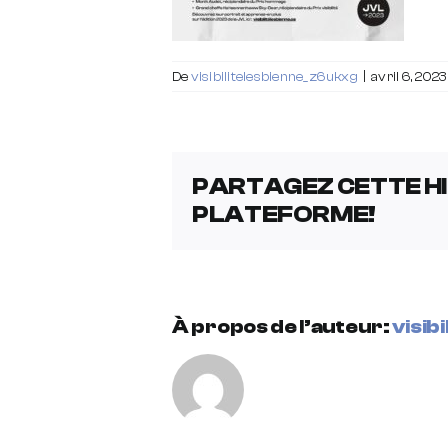
De
visibilitelesbienne_z6ukxg
|
avril 6, 2023
PARTAGEZ CETTE HI
PLATEFORME!
À propos de l’auteur:
visib