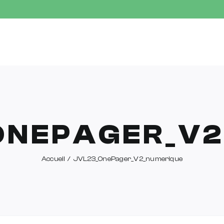
ONEPAGER_V2
Accueil
JVL23_OnePager_V2_numerique