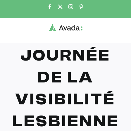
Skip
Facebook
X
Instagram
Pinterest
to
content
JOURNÉE
DE LA
VISIBILITÉ
LESBIENNE